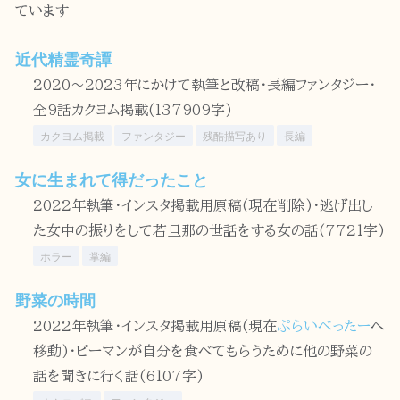
ています
近代精霊奇譚
2020～2023年にかけて執筆と改稿・長編ファンタジー・
全9話カクヨム掲載(137909字)
カクヨム掲載
ファンタジー
残酷描写あり
長編
女に生まれて得だったこと
2022年執筆・インスタ掲載用原稿(現在削除)・逃げ出し
た女中の振りをして若旦那の世話をする女の話(7721字)
ホラー
掌編
野菜の時間
2022年執筆・インスタ掲載用原稿(現在
ぷらいべったー
へ
移動)・ピーマンが自分を食べてもらうために他の野菜の
話を聞きに行く話(6107字)