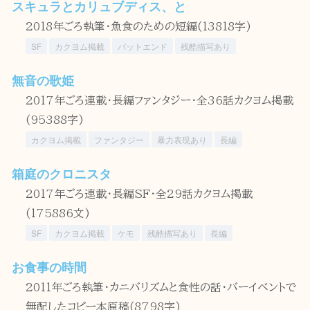
スキュラとカリュブディス、と
2018年ごろ執筆・魚食のための短編(13818字)
SF
カクヨム掲載
バットエンド
残酷描写あり
無音の歌姫
2017年ごろ連載・長編ファンタジー・全36話カクヨム掲載
(95388字)
カクヨム掲載
ファンタジー
暴力表現あり
長編
箱庭のクロニスタ
2017年ごろ連載・長編SF・全29話カクヨム掲載
(175886文)
SF
カクヨム掲載
ケモ
残酷描写あり
長編
お食事の時間
2011年ごろ執筆・カニバリズムと食性の話・バーイベントで
無配したコピー本原稿(8798字)