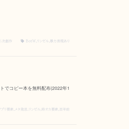
二次創作
BotW
,
リンゼル
,
暴力表現あり
コピー本を無料配布(2022年1
ワプリ要素
,
メタ発言
,
リンゼル
,
時オカ要素
,
百年前