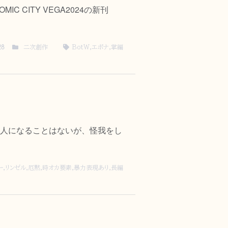
IC CITY VEGA2024の新刊
二次創作
BotW
,
エポナ
,
掌編
28
人になることはないが、怪我をし
ー
,
リンゼル
,
厄黙
,
時オカ要素
,
暴力表現あり
,
長編