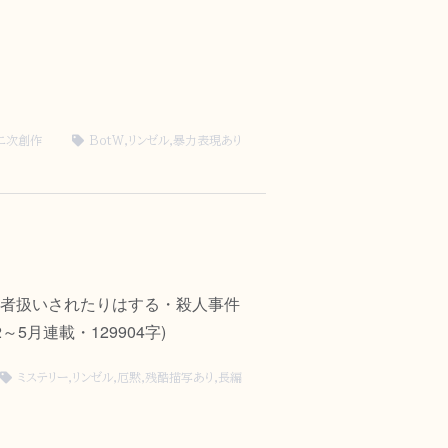
二次創作
BotW
,
リンゼル
,
暴力表現あり
者扱いされたりはする・殺人事件
月連載・129904字)
ミステリー
,
リンゼル
,
厄黙
,
残酷描写あり
,
長編