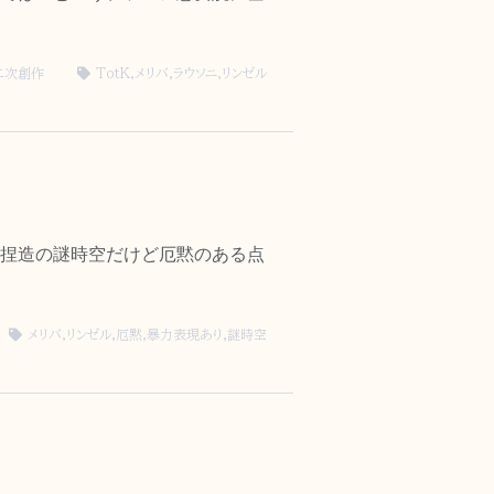
二次創作
TotK
,
メリバ
,
ラウソニ
,
リンゼル
捏造の謎時空だけど厄黙のある点
メリバ
,
リンゼル
,
厄黙
,
暴力表現あり
,
謎時空