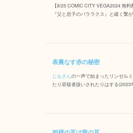
【8/25 COMIC CITY VEGA20
『父と息子のパララクス』と緩く繋がって
表裏なす赤の秘密
じもさん
の一声で始まったリンゼルミ
たり容疑者扱いされたりはする(2023年1
姫様の耳は龍の耳