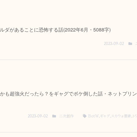
ダがあることに恐怖する話(2022年6月・5088字)
2023-09-02
かも超強火だったら？をギャグでボケ倒した話・ネットプリントで
二次創作
BotW
,
ギャグ
,
スカウォ要素
,
ト
2023-09-02