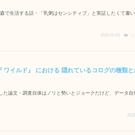
森で生活する話・「乳粥はセンシティブ」と実証したくて書い
二
2023-10-03
 ザ ワイルド』 における 隠れているコログの種類
類した論文・調査自体はノリと勢いとジョークだけど、データ自
2023