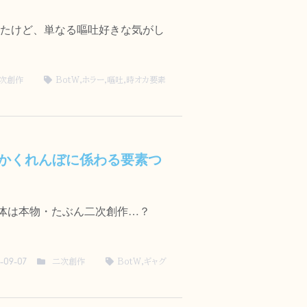
たけど、単なる嘔吐好きな気がし
次創作
BotW
,
ホラー
,
嘔吐
,
時オカ要素
とかくれんぼに係わる要素つ
体は本物・たぶん二次創作…？
二次創作
BotW
,
ギャグ
-09-07