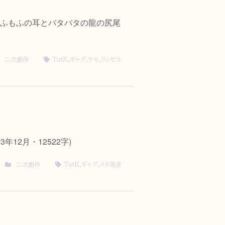
ふもふの耳とバタバタの龍の尻尾
二次創作
TotK
,
ギャグ
,
ケモ
,
リンゼル
12月・12522字)
二次創作
TotK
,
ギャグ
,
メタ発言