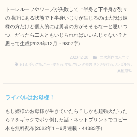
トーレルーフやワープが失敗して上半身と下半身が別々
の場所にある状態で下半身いじりが生じるのは大抵は姫
様の方だけど個人的には勇者の方がそそるなーと思いつ
つ、だったら二人ともいじられればいいんじゃない？と
思って生成(2023年12月・9807字)
二次創作成人向け
2023-12-20
R18
,
ギャグ％
,
ハート喘ぎ％
,
マモノ％
,
メタ発言
,
リンク受け％
,
リンゼル％
,
異種姦％
ライバルはお母様！
もし姫様のお母様が生きていたら？しかも超強火だった
ら？をギャグでボケ倒した話・ネットプリントでコピー
本を無料配布(2022年1～6月連載・44383字)