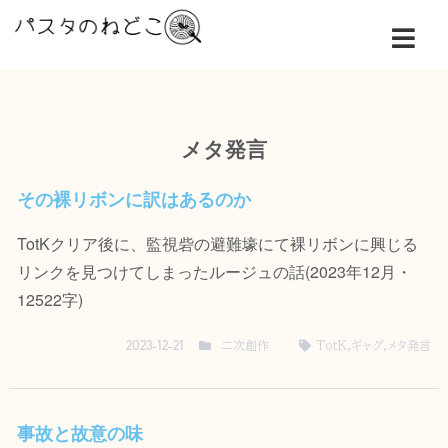
メタ発言
その裸リボンに訳はあるのか
TotKクリア後に、監視砦の避難壕にて裸リボンに興じる
リンクを見つけてしまったルージュの話(2023年12月・
12522字)
二次創作
TotK
,
ギャグ
,
メタ発言
2023-12-21
事故と故意の味