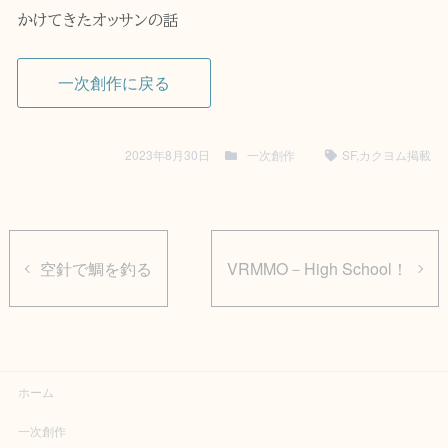
かけてきたオッサンの話
一次創作に戻る
2023年8月30日
一次創作
SF
,
カクヨム掲載
空針で鯛を釣る
VRMMO－High School！
ホーム
一次創作