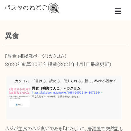
異食
『異食』姫掲載ページ(カクヨム)
2020年執筆2021年掲載(2021年4月1日最終更新)
カクヨム - 「書ける、読める、伝えられる」新しいWeb小説サイト
異食（鳴海てんこ） - カクヨム
https://kakuyomu.jp/works/16816452219430732544
早く六角ボルトのガリバタ炒め来ないかなぁ
ネジが主食のネジ食いである「わたし」に、居酒屋で突然話し