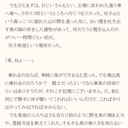
でもひとまずは、おじいさんもとい、王様に言われた通り東
へ東へ、カカリコ村というところへ行くつもりだった。双子山と
いう真っ二つに割れた山の間を通った先に、白い煙を吐き出
す馬の頭の形をした建物があって、何だろうと覗き込んだの
がつい一時間ぐらい前だ。
双子馬宿という場所だった。
「馬、ねぇ……」
乗れるのならば、単純に楽ができるなと思った。でも俺は馬
に乗れるのだろうか？ 騎士だったというなら乗馬の技術ぐ
らいはありそうだが、それこそ記憶にございません、だ。剣と
同じで勝手に体が動いてくれればいいんだけど、こればかり
はやってみなければ分からない。
でも馬宿の人たちはさも当たり前のように野生馬の捕まえ方
や、登録方法を教えてくれた。そもそも馬の乗り方を知らない