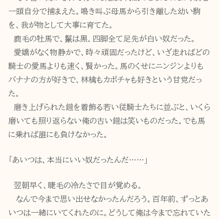
一頭自分で捕まえた。鳴き叫ぶ母馬から引き離した幼い駒
を、我が物として大事に育てた。
鹿毛の牡馬で、鬣は黒、四脚全て足先が白い奴だった。
愛嬌がなく物静かで、時々頑固だったけど、いざ走ればどの
騎士の愛馬よりも速く、賢かった。馬のくせにニンジンよりも
バナナの方が好きで、林檎もカボチャも好きという甘党だっ
た。
磨き上げられた鎧を着飾る若い従騎士たちに並ぶと、いくら
磨いても照り返らない俺の古い鎧は笑いものだった。でも馬
に乗れば誰にも負けなかった。
「あいつは、本当にいい奴だったんだ……」
翌朝早く、睫毛の冷たさで目が覚める。
なんで今まで思い出せなかったんだろう。百年前、ずっとあ
いつは一緒にいてくれたのに。どうして俺は今まで忘れていた