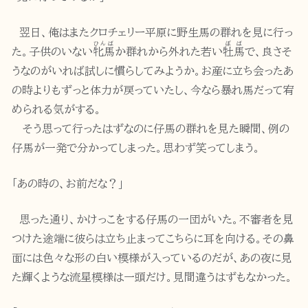
翌日、俺はまたクロチェリー平原に野生馬の群れを見に行っ
ひんば
ぼば
た。子供のいない
牝馬
か群れから外れた若い
牡馬
で、良さそ
うなのがいれば試しに慣らしてみようか。お産に立ち会ったあ
の時よりもずっと体力が戻っていたし、今なら暴れ馬だって宥
められる気がする。
そう思って行ったはずなのに仔馬の群れを見た瞬間、例の
仔馬が一発で分かってしまった。思わず笑ってしまう。
「あの時の、お前だな？」
思った通り、かけっこをする仔馬の一団がいた。不審者を見
つけた途端に彼らは立ち止まってこちらに耳を向ける。その鼻
面には色々な形の白い模様が入っているのだが、あの夜に見
た輝くような流星模様は一頭だけ。見間違うはずもなかった。