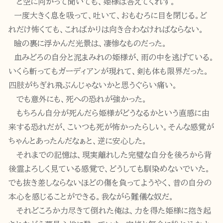
と空に向かって聞いても、姫様は答えてくれず。
一度大きく息を吸って、吐いて、おもむろに目を閉じる。ど
れだけ怖くても、こればかりは向き合わなければならない。
瞼の裏に浮かんだ光景は、凄惨なものだった。
血みどろの自分と泥まみれの姫様が、雨の中を逃げている。
いくら斬ってもガーディアンが現れて、剣も体も限界だった。
四肢がちぎれ飛ぶんじゃないかと思うぐらい痛い。
でも意外にも、死への恐れが強かった。
もちろん自分が死んだら姫様がどうなるかという直感に由
来する恐れだが、こいつも死が怖かったらしい。そんな感覚が
ちゃんとあったんだなぁと、逆に安心した。
それまでの記憶は、現実離れした完璧な自分を後ろから背
後霊よろしく見ている感覚で、どうしても馴染めないでいた。
でも抜き差しならないほどの傷を負ってようやく、昔の自分の
本心を感じることができる。我ながら難儀な奴だ。
それどころか力尽きて倒れた俺は、力を得た姫様に抱き起