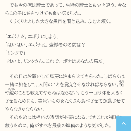
でも今の俺は騎士であって、生粋の騎士とも少々違う。今な
らこの子に名をつけても良い気がした。
くりくりととした大きな黒目を覗き込み、ふむと頷く。
「エポナだ。エポナにしよう」
「はいはい、エポナね。登録者の名前は？」
「リンクで」
「はいよ、リンクさん。これでエポナはあなたの馬だ」
その日はお願いして馬房に泊まらせてもらった。しばらくは
はみ
一緒に旅をして、人間のことを覚えさせなければならない。
銜
あぶみ
や
鐙
のことも教えてやらねばならない。もう一回り体を大きく
させるためにも、美味いものをたくさん食べさせて運動させて
やらなきゃならない。
そのためには相応の時間が必要になる。でもこれが姫様を
救うために、俺がすべき最後の準備のような気がした。