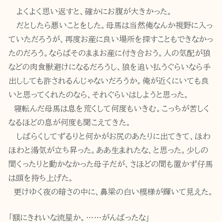
よくよく思い返すと、確かにお腹が大きかった。
だとしたら悪いことをした。母馬は当然俺なんか視野に入っ
ていただろうが、再度お産に良い場所を探すこともできなかっ
たのだろう。ならばそのままお産に付き合おう。人の気配が狼
などの肉食獣避けになるだろうし、狼を追い払うぐらいなら手
出ししても許されるんじゃないだろうか。俺が近くにいても良
いと思ってくれたのなら、それぐらいはしようと思った。
寝転んだ母馬は息を荒くして何度もいきむ。こっちが苦しく
なるほどの息が何度も聞こえてきた。
しばらくしてずるりと何かがお尻のあたりに出てきて、ほわ
ほわと湯気が立ち昇った。ああ生まれたな、と思った。少しの
間くったりと動かなかった母子だが、さほどの間も置かず仔馬
は頭を持ち上げた。
更けゆく夜の暗さの中に、鼻梁の白い模様が輝いて見えた。
「額にきれいな流星か。……がんばったな」