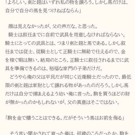
「よろしい。剣と鎧はいずれ私の物を譲ろう。しかし馬だけは、
自分で自分の馬を見つけねばならん」
顔は見えなかったが、父の声だな、と思った。
騎士は叙任までに自前で武具を用意しなければならない。
騎士にとっての武具とは、つまり剣と鎧と馬である。しかし叙
任までは従士、従騎士として正騎士に無給で仕えるので、金
を稼ぐ暇は無い。結局のところ、正騎士に叙任されるまでに武
具を準備できるのは、裕福な家門の子弟だけだ。
どうやら俺の父は平民だが同じく近衛騎士だったので、最低
限の剣と鎧は家財として譲れる物があったのだろう。しかし馬
だけは自分で捕まえるよう幼い俺に言った。駒を買うほどの財
が無かったのかもしれないが、父の真意はそこではない。
「駒を金で贖うことはできる。だがそういう馬はお前を侮る」
そう言い聞かされて育った俺は、何歳のころだったか、駒を