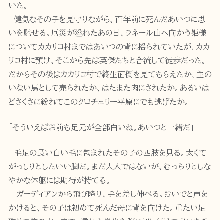
いた。
健気なその子を見守りながら、百年前に死んだあいつに思
いを馳せる。厄災が溢れたあの日、ラネール山へ向かう姫様
についてカカリコ村まではあいつの背に揺られていたが、カカ
リコ村に預け、そこから先は英傑たちと合流して徒歩だった。
だからその後はカカリコ村で終生面倒を見てもらえたか、主の
いない馬として売られたか、はたまた肉にされたか。あるいは
どさくさに紛れてこのクロチェリー平原にでも逃げたか。
「そういえばお前も足元が全部白いね。あいつと一緒だ」
毛足の長い白い毛に包まれたその子の四肢を見る。太くて
がっしりとしたいい脚だ。まだ大人ではないが、むっちりとしな
やかな体躯には期待が持てる。
ガーディアンから飛び降り、手を差し伸べる。おいでと声を
かけると、その子は初めて死んだ母に背を向けた。重たい足