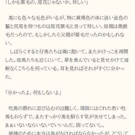
「しかも栗毛の、尾花じゃないか。珍しい」
馬にも色々な毛色がいるが、特に黄褐色の体に淡い金色の
鬣と尻尾を持つものは尾花栗毛と言って珍しい。母親は黒鹿
毛だったので、もしかしたら父親が栗毛だったのかもしれな
い。
しばらくすると仔馬たちは俺に飽いて、またかけっこを再開
した。母馬たちも近くにいて、草を食んでいると見せかけて油
断なくこちらを伺っている。耳を見ればそれがすぐに分かっ
た。
「分かったよ、何もしないよ」
牝馬の群れに忍び込むのは難しく、周囲にはぐれた若い牡
馬もおらずで、またすっかり馬を馴らす気が失せてしまった。
まぁいないならいないでいいんだ、困ってないし。
姫様のために本当は急がなければならなかったが、どうして