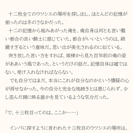
十二枚全てのウツシエの場所を探し出し、ほとんどの記憶が
揃ったのは冬のさなかだった。
十二の記憶から組みあがった俺を、俺自身は何とも言い難
い都合の良い騎士に感じていた。都合がいいというのは、綺
麗すぎるという意味だ。思い出が美化されるのに似ている。
突き放した言い方をすれば、姫様から見た百年前の俺の姿
がああいう風であった、というだけの話だ。記憶自体は嘘では
ない。受け入れなければならない。
でも自分ではまだ、本当にこれが自分なのかという懐疑の心
が消せなかった。今の自分と完全な地続きとは感じられず、少
し歪んだ鏡に映る誰かを見ているような気分だった。
「で、十三枚目ってのは、ここか……」
インパに探すように言われた十三枚目のウツシエの場所は、