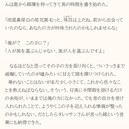
んは奥から帳簿を持ってきて馬の特徴を書き始めた。
しゅもく
「流星鼻梁白の尾花栗毛っと、
珠目
は上だね。前から出会って
いたのなら、あなたの方が吟味されたのかもしれませんな」
「俺が？ この子に？」
「人が馬を選ぶんじゃない、馬が人を選ぶんですよ」
なるほどなと思ってその子の方を振り向くと、ついさっきまで
威嚇していたのが嘘みたいに甘えて頭を擦りつけられた。
乗れないことはないがまだ少し小さくて、これから色々なこ
とを教えねばならない。そういう、仔馬に手間暇を掛けるだけ
の余裕が、いままでは俺の方になかった。でも昔の自分を受け
入れられたことで、ようやくこの子を迎え入れる準備が整った
のかもしれない。だとしたらタレッサンさんが言った縁という言
葉にも納得できた。