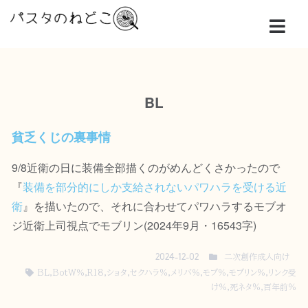
BL
貧乏くじの裏事情
9/8近衛の日に装備全部描くのがめんどくさかったので
『
装備を部分的にしか支給されないパワハラを受ける近
衛
』を描いたので、それに合わせてパワハラするモブオ
ジ近衛上司視点でモブリン(2024年9月・16543字)
二次創作成人向け
2024-12-02
BL
,
BotW％
,
R18
,
ショタ
,
セクハラ%
,
メリバ％
,
モブ%
,
モブリン%
,
リンク受
け％
,
死ネタ%
,
百年前％