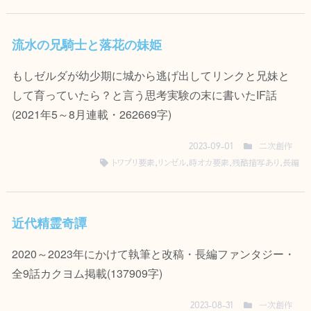
流水の兄騎士と落花の妹姫
もしゼルダが幼少期に城から逃げ出してリンクと兄妹と
して育っていたら？と言う思考実験の末に書いたIF話
(2021年5～8月連載・262669字)
二次創作
2023-09-01
トワプリ要素
,
リンゼル
,
時オカ要素
,
残酷描写あり
,
長編
近代精霊奇譚
2020～2023年にかけて執筆と改稿・長編ファンタジー・
全9話カクヨム掲載(137909字)
一次創作
2023-08-31