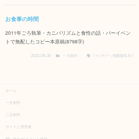
お食事の時間
2011年ごろ執筆・カニバリズムと食性の話・バーイベン
トで無配したコピー本原稿(8798字)
一次創作
ファンタジー
,
残酷描写あり
2023-08-30
ホーム
一次創作
二次創作
サイトと管理者
問い合わせ/コメント送信