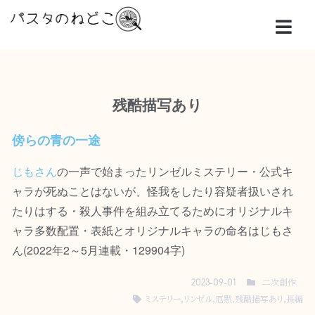
残酷描写あり
傍らの青の一途
じもさん
の一声で始まったリンゼルミステリー・公式キ
ャラが死ぬことはないが、怪我をしたり容疑者扱いされ
たりはする・殺人事件を組み立てるためにオリジナルキ
ャラ多数配置・表紙とオリジナルキャラの命名はじもさ
ん(2022年2～5月連載・129904字)
二次創作
2023-09-01
ミステリー
,
リンゼル
,
厄黙
,
残酷描写あり
,
長編