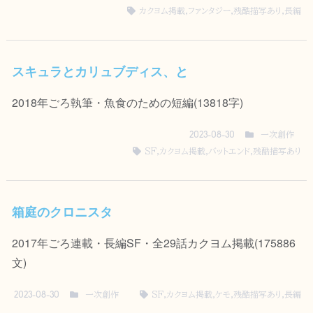
カクヨム掲載
,
ファンタジー
,
残酷描写あり
,
長編
スキュラとカリュブディス、と
2018年ごろ執筆・魚食のための短編(13818字)
一次創作
2023-08-30
SF
,
カクヨム掲載
,
バットエンド
,
残酷描写あり
箱庭のクロニスタ
2017年ごろ連載・長編SF・全29話カクヨム掲載(175886
文)
一次創作
SF
,
カクヨム掲載
,
ケモ
,
残酷描写あり
,
長編
2023-08-30