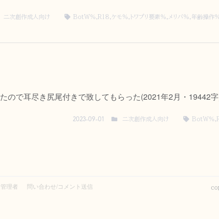
二次創作成人向け
BotW％
,
R18
,
ケモ％
,
トワプリ要素％
,
メリバ％
,
年齢操作
で耳尽き尻尾付きで致してもらった(2021年2月・19442字
二次創作成人向け
BotW％
,
2023-09-01
と管理者
問い合わせ/コメント送信
co