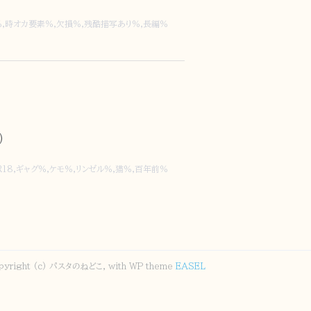
％
,
時オカ要素％
,
欠損％
,
残酷描写あり％
,
長編％
)
R18
,
ギャグ％
,
ケモ％
,
リンゼル％
,
猫％
,
百年前％
pyright (c) パスタのねどこ, with WP theme
EASEL