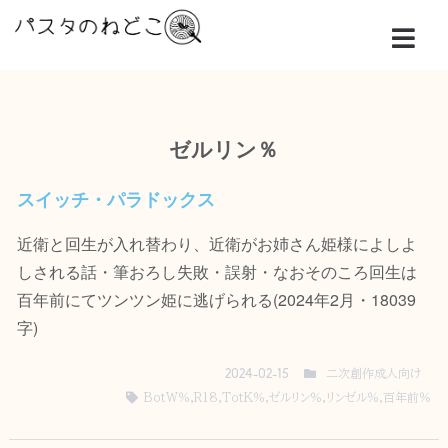
ゼルリン％
スイッチ・パラドックス
近衛と回生が入れ替わり、近衛がお姉さん姫様によしよ
しされる話・筆おろし失敗・誤射・なおそのころ回生は
百年前にてツンツン姫に逃げられる(2024年2月・18039
字)
二次創作成人向け
2024-02-15
BotW％
,
R18
,
TotK％
,
ゼルリン％
,
リンゼル％
,
百年前％