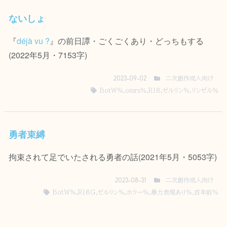
ないしょ
『
déjà vu ?
』の前日譚・ごくごくあり・どっちもする
(2022年5月・7153字)
二次創作成人向け
2023-09-02
BotW％
,
omrs％
,
R18
,
ゼルリン％
,
リンゼル％
勇者束縛
拘束されて足でいたされる勇者の話(2021年5月・5053字)
二次創作成人向け
2023-08-31
BotW％
,
R18G
,
ゼルリン％
,
ホラー％
,
暴力表現あり％
,
百年前％