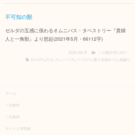
不可知の獣
ゼルダの五感に係わるオムニバス・タペストリー『貴婦
人と一角獣』より想起(2021年5月・66112字)
二次創作成人向け
2023-08-31
BotW％
,
R18
,
オムニバス％
,
リンゼル％
,
暴力表現あり％
,
長編％
ホーム
一次創作
二次創作
サイトと管理者