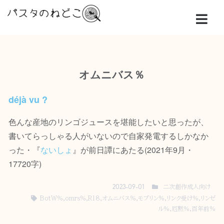
オムニバス％
déjà vu ?
色んな産地のリンゴジュースを堪能したいと思ったが、
書いてらっしゃる人がいないので自家発電するしかなか
った・『
ないしょ
』が前日譚にあたる(2021年9月・
17720字)
二次創作成人向け
2023-09-01
BotW％
,
omrs％
,
R18
,
オムニバス％
,
モブリン％
,
リンク受け％
,
リンゼ
ル％
,
厄黙％
,
百年前％